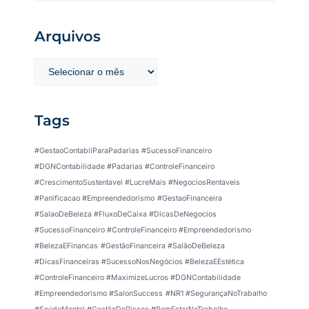
Arquivos
Tags
#GestaoContabilParaPadarias #SucessoFinanceiro
#DGNContabilidade #Padarias #ControleFinanceiro
#CrescimentoSustentavel #LucreMais #NegociosRentaveis
#Panificacao #Empreendedorismo
#GestaoFinanceira
#SalaoDeBeleza #FluxoDeCaixa #DicasDeNegocios
#SucessoFinanceiro #ControleFinanceiro #Empreendedorismo
#BelezaEFinancas
#GestãoFinanceira #SalãoDeBeleza
#DicasFinanceiras #SucessoNosNegócios #BelezaEEstética
#ControleFinanceiro #MaximizeLucros #DGNContabilidade
#Empreendedorismo #SalonSuccess
#NR1 #SegurançaNoTrabalho