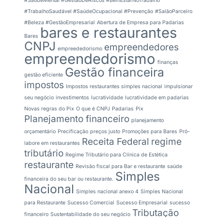
#SaúdeMental #GestãoDeRiscos #BemEstarNoTrabalho
#TrabalhoSaudável #SaúdeOcupacional #Prevenção
#SalãoParceiro
#Beleza #GestãoEmpresarial
Abertura de Empresa para Padarias
bares e restaurantes
Bares
CNPJ
empreendedores
empreededorismo
empreendedorismo
finanças
Gestão financeira
gestão eficiente
impostos
Impostos restaurantes simples nacional
impulsionar
seu negócio
investimentos
lucratividade
lucratividade em padarias
Novas regras do Pix
O que é CNPJ
Padarias
Pix
Planejamento financeiro
planejamento
orçamentário
Precificação
preços justo
Promoções para Bares
Pró-
Receita Federal
regime
labore em restaurantes
tributário
Regime Tributário para Clínica de Estética
restaurante
Revisão fiscal para Bar e restaurante
saúde
Simples
financeira do seu bar ou restaurante.
Nacional
Simples nacional anexo 4
Simples Nacional
para Restaurante
Sucesso Comercial
Sucesso Empresarial
sucesso
Tributação
financeiro
Sustentabilidade do seu negócio