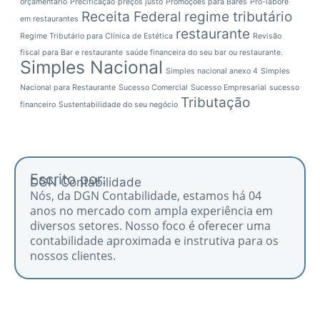
orçamentário
Precificação
preços justo
Promoções para Bares
Pró-labore
Receita Federal
regime tributário
em restaurantes
restaurante
Regime Tributário para Clínica de Estética
Revisão
fiscal para Bar e restaurante
saúde financeira do seu bar ou restaurante.
Simples Nacional
Simples nacional anexo 4
Simples
Nacional para Restaurante
Sucesso Comercial
Sucesso Empresarial
sucesso
Tributação
financeiro
Sustentabilidade do seu negócio
Escrito por:
DGN Contabilidade
Nós, da DGN Contabilidade, estamos há 04
anos no mercado com ampla experiência em
diversos setores. Nosso foco é oferecer uma
contabilidade aproximada e instrutiva para os
nossos clientes.