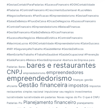
#GestaoContabilParaPadarias #SucessoFinanceiro #DGNContabilidade
#Padarias #ControleFinanceiro #CrescimentoSustentavel #LucreMais
#NegociosRentaveis #Panificacao #Empreendedorismo
#GestaoFinanceira
#SalaoDeBeleza #FluxoDeCaixa #DicasDeNegocios #SucessoFinanceiro
#ControleFinanceiro #Empreendedorismo #BelezaEFinancas
#GestãoFinanceira #SalãoDeBeleza #DicasFinanceiras
#SucessoNosNegócios #BelezaEEstética #ControleFinanceiro
#MaximizeLucros #DGNContabilidade #Empreendedorismo #SalonSuccess
#NR1 #SegurançaNoTrabalho #SaúdeMental #GestãoDeRiscos
#BemEstarNoTrabalho #TrabalhoSaudável #SaúdeOcupacional #Prevenção
#SalãoParceiro #Beleza #GestãoEmpresarial
Abertura de Empresa para
bares e restaurantes
Padarias
Bares
CNPJ
empreendedores
empreededorismo
empreendedorismo
finanças
gestão
Gestão financeira
impostos
eficiente
Impostos
restaurantes simples nacional
impulsionar seu negócio
investimentos
lucratividade
lucratividade em padarias
Novas regras do Pix
O que é CNPJ
Planejamento financeiro
Padarias
Pix
planejamento