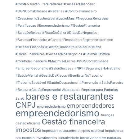
#GestaoContabilParaPadarias #SucessoFinanceiro
#DGNContabilidade #Padarias #ControleFinanceiro
#CrescimentoSustentavel #LucreMais #NegociosRentaveis
#Panificacao #Empreendedorismo
#GestaoFinanceira
#SalaoDeBeleza #FluxoDeCaixa #DicasDeNegocios
#SucessoFinanceiro #ControleFinanceiro #Empreendedorismo
#BelezaEFinancas
#GestãoFinanceira #SalãoDeBeleza
#DicasFinanceiras #SucessoNosNegócios #BelezaEEstética
#ControleFinanceiro #MaximizeLucros #DGNContabilidade
#Empreendedorismo #SalonSuccess
#NR1 #SegurançaNoTrabalho
#SaúdeMental #GestãoDeRiscos #BemEstarNoTrabalho
#TrabalhoSaudável #SaúdeOcupacional #Prevenção
#SalãoParceiro
#Beleza #GestãoEmpresarial
Abertura de Empresa para Padarias
bares e restaurantes
Bares
CNPJ
empreendedores
empreededorismo
empreendedorismo
finanças
Gestão financeira
gestão eficiente
impostos
Impostos restaurantes simples nacional
impulsionar
seu negócio
investimentos
lucratividade
lucratividade em padarias