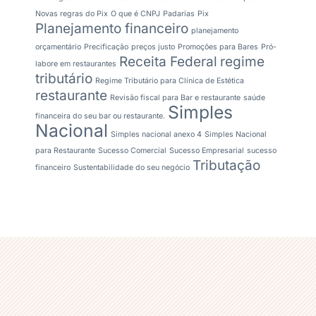
Novas regras do Pix
O que é CNPJ
Padarias
Pix
Planejamento financeiro
planejamento
orçamentário
Precificação
preços justo
Promoções para Bares
Pró-
Receita Federal
regime
labore em restaurantes
tributário
Regime Tributário para Clínica de Estética
restaurante
Revisão fiscal para Bar e restaurante
saúde
Simples
financeira do seu bar ou restaurante.
Nacional
Simples nacional anexo 4
Simples Nacional
para Restaurante
Sucesso Comercial
Sucesso Empresarial
sucesso
Tributação
financeiro
Sustentabilidade do seu negócio