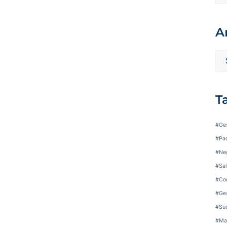
A
T
#Ges
#Pad
#Neg
#Sal
#Con
#Ges
#Suc
#Ma