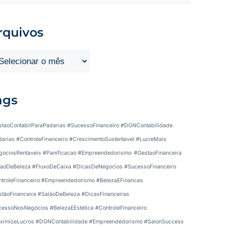
rquivos
ags
taoContabilParaPadarias #SucessoFinanceiro #DGNContabilidade
arias #ControleFinanceiro #CrescimentoSustentavel #LucreMais
ociosRentaveis #Panificacao #Empreendedorismo
#GestaoFinanceira
aoDeBeleza #FluxoDeCaixa #DicasDeNegocios #SucessoFinanceiro
troleFinanceiro #Empreendedorismo #BelezaEFinancas
tãoFinanceira #SalãoDeBeleza #DicasFinanceiras
essoNosNegócios #BelezaEEstética #ControleFinanceiro
ximizeLucros #DGNContabilidade #Empreendedorismo #SalonSuccess