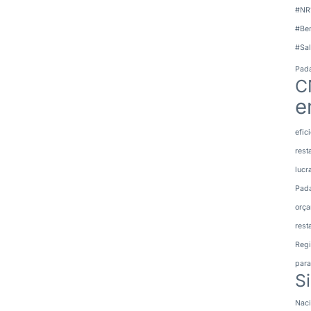
#NR
#Bem
#Sal
Pada
C
e
efic
rest
lucr
Pada
orça
rest
Regi
para
S
Naci