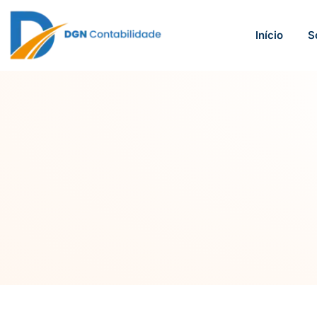
Início
S