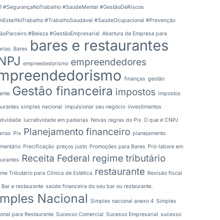
1 #SegurançaNoTrabalho #SaúdeMental #GestãoDeRiscos
EstarNoTrabalho #TrabalhoSaudável #SaúdeOcupacional #Prevenção
ãoParceiro #Beleza #GestãoEmpresarial
Abertura de Empresa para
bares e restaurantes
rias
Bares
NPJ
empreendedores
empreededorismo
mpreendedorismo
finanças
gestão
Gestão financeira
impostos
iente
Impostos
aurantes simples nacional
impulsionar seu negócio
investimentos
atividade
lucratividade em padarias
Novas regras do Pix
O que é CNPJ
Planejamento financeiro
rias
Pix
planejamento
mentário
Precificação
preços justo
Promoções para Bares
Pró-labore em
Receita Federal
regime tributário
aurantes
restaurante
me Tributário para Clínica de Estética
Revisão fiscal
 Bar e restaurante
saúde financeira do seu bar ou restaurante.
imples Nacional
Simples nacional anexo 4
Simples
onal para Restaurante
Sucesso Comercial
Sucesso Empresarial
sucesso