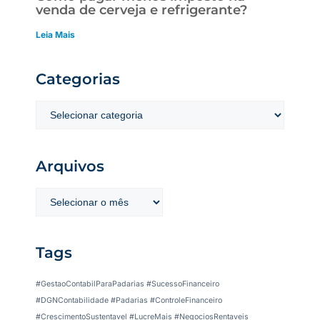
venda de cerveja e refrigerante?
Leia Mais
Categorias
Arquivos
Tags
#GestaoContabilParaPadarias #SucessoFinanceiro
#DGNContabilidade #Padarias #ControleFinanceiro
#CrescimentoSustentavel #LucreMais #NegociosRentaveis