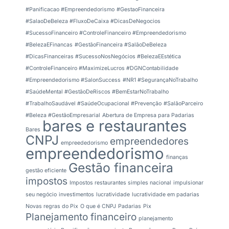
#Panificacao #Empreendedorismo
#GestaoFinanceira
#SalaoDeBeleza #FluxoDeCaixa #DicasDeNegocios
#SucessoFinanceiro #ControleFinanceiro #Empreendedorismo
#BelezaEFinancas
#GestãoFinanceira #SalãoDeBeleza
#DicasFinanceiras #SucessoNosNegócios #BelezaEEstética
#ControleFinanceiro #MaximizeLucros #DGNContabilidade
#Empreendedorismo #SalonSuccess
#NR1 #SegurançaNoTrabalho
#SaúdeMental #GestãoDeRiscos #BemEstarNoTrabalho
#TrabalhoSaudável #SaúdeOcupacional #Prevenção
#SalãoParceiro
#Beleza #GestãoEmpresarial
Abertura de Empresa para Padarias
bares e restaurantes
Bares
CNPJ
empreendedores
empreededorismo
empreendedorismo
finanças
Gestão financeira
gestão eficiente
impostos
Impostos restaurantes simples nacional
impulsionar
seu negócio
investimentos
lucratividade
lucratividade em padarias
Novas regras do Pix
O que é CNPJ
Padarias
Pix
Planejamento financeiro
planejamento