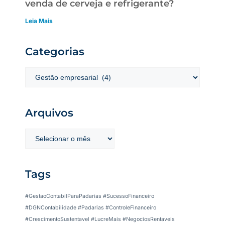
venda de cerveja e refrigerante?
Leia Mais
Categorias
Arquivos
Tags
#GestaoContabilParaPadarias #SucessoFinanceiro
#DGNContabilidade #Padarias #ControleFinanceiro
#CrescimentoSustentavel #LucreMais #NegociosRentaveis