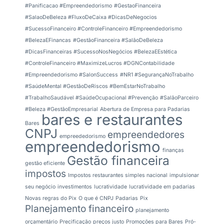
#Panificacao #Empreendedorismo
#GestaoFinanceira
#SalaoDeBeleza #FluxoDeCaixa #DicasDeNegocios
#SucessoFinanceiro #ControleFinanceiro #Empreendedorismo
#BelezaEFinancas
#GestãoFinanceira #SalãoDeBeleza
#DicasFinanceiras #SucessoNosNegócios #BelezaEEstética
#ControleFinanceiro #MaximizeLucros #DGNContabilidade
#Empreendedorismo #SalonSuccess
#NR1 #SegurançaNoTrabalho
#SaúdeMental #GestãoDeRiscos #BemEstarNoTrabalho
#TrabalhoSaudável #SaúdeOcupacional #Prevenção
#SalãoParceiro
#Beleza #GestãoEmpresarial
Abertura de Empresa para Padarias
bares e restaurantes
Bares
CNPJ
empreendedores
empreededorismo
empreendedorismo
finanças
Gestão financeira
gestão eficiente
impostos
Impostos restaurantes simples nacional
impulsionar
seu negócio
investimentos
lucratividade
lucratividade em padarias
Novas regras do Pix
O que é CNPJ
Padarias
Pix
Planejamento financeiro
planejamento
orçamentário
Precificação
preços justo
Promoções para Bares
Pró-